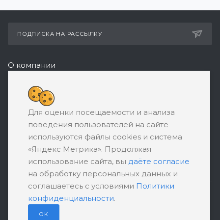
ПОДПИСКА НА РАССЫЛКУ
О компании
Реквизиты
8 (800) 550-08-77
Для оценки посещаемости и анализа
ЗАКАЗАТЬ ЗВОНОК
поведения пользователей на сайте
support@ratingbankrotstva.ru
используются файлы cookies и система
«Яндекс Метрика». Продолжая
г. Санкт-Петербург, Невский пр-т, д. 55, БЦ
использование сайта, вы
даёте согласие
"Невский Плаза", 4 этаж, офис 407
на обработку персональных данных и
соглашаетесь с условиями
Политики
конфиденциальности
.
ПОЛИТИКА КОНФИДЕНЦИАЛЬНОСТИ
ПОЛЬЗОВАТЕЛЬСКОЕ СОГЛАШЕНИЕ
ОК